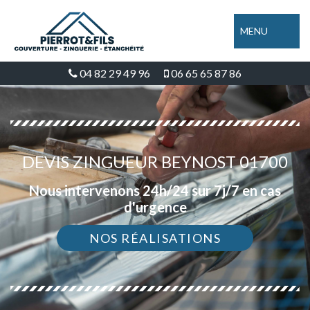
MENU
04 82 29 49 96
06 65 65 87 86
DEVIS ZINGUEUR BEYNOST 01700
Nous intervenons 24h/24 sur 7j/7 en cas
d'urgence
NOS RÉALISATIONS