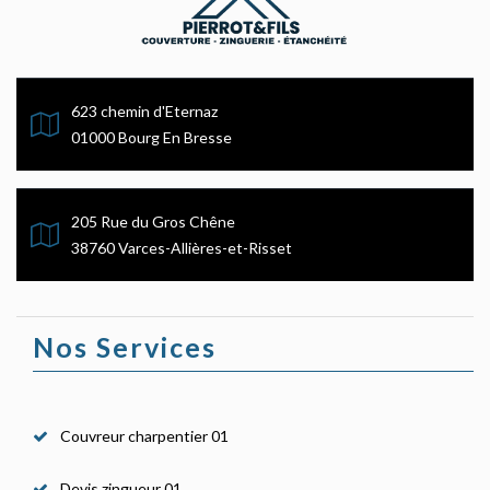
623 chemin d'Eternaz
01000 Bourg En Bresse
205 Rue du Gros Chêne
38760 Varces-Allières-et-Risset
Nos Services
Couvreur charpentier 01
Devis zingueur 01