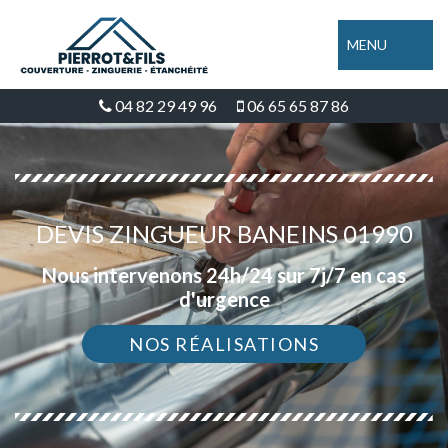
MENU
04 82 29 49 96
06 65 65 87 86
DEVIS ZINGUEUR BANEINS 01990
Nous intervenons 24h/24 sur 7j/7 en cas
d'urgence
NOS RÉALISATIONS