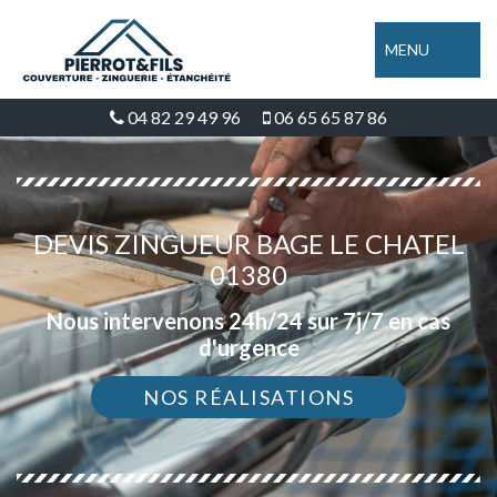
MENU
04 82 29 49 96
06 65 65 87 86
DEVIS ZINGUEUR BAGE LE CHATEL
01380
Nous intervenons 24h/24 sur 7j/7 en cas
d'urgence
NOS RÉALISATIONS