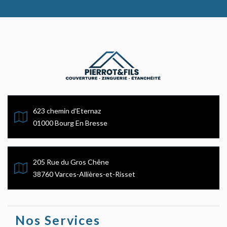
623 chemin d'Eternaz
01000 Bourg En Bresse
205 Rue du Gros Chêne
38760 Varces-Allières-et-Risset
Nos Services