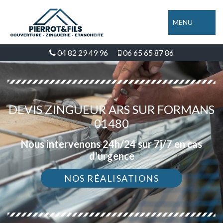
MENU
04 82 29 49 96
06 65 65 87 86
DEVIS ZINGUEUR ARS SUR FORMANS
01480
Nous intervenons 24h/24 sur 7j/7 en cas
d'urgence
NOS RÉALISATIONS