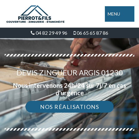
MENU
04 82 29 49 96
06 65 65 87 86
DEVIS ZINGUEUR ARGIS 01230
Nous intervenons 24h/24 sur 7j/7 en cas
d'urgence
NOS RÉALISATIONS