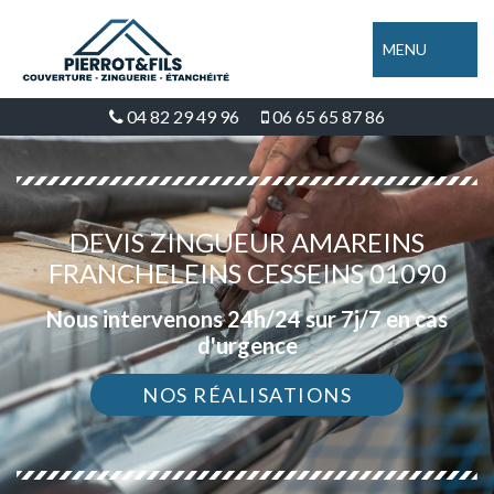
MENU
04 82 29 49 96
06 65 65 87 86
DEVIS ZINGUEUR AMAREINS
FRANCHELEINS CESSEINS 01090
Nous intervenons 24h/24 sur 7j/7 en cas
d'urgence
NOS RÉALISATIONS