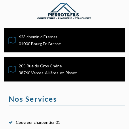
623 chemin d'Eternaz
01000 Bourg En Bresse
205 Rue du Gros Chêne
38760 Varces-Allières-et-Risset
Nos Services
Couvreur charpentier 01