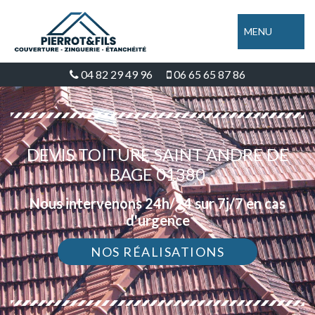
MENU
04 82 29 49 96
06 65 65 87 86
DEVIS TOITURE SAINT ANDRE DE
BAGE 01380
Nous intervenons 24h/24 sur 7j/7 en cas
d'urgence
NOS RÉALISATIONS