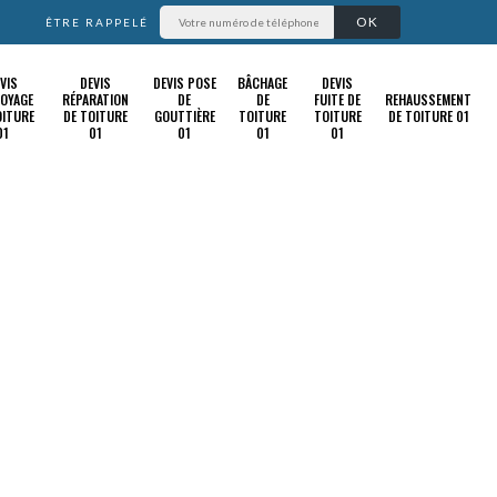
ÊTRE RAPPELÉ
VIS
DEVIS
DEVIS POSE
BÂCHAGE
DEVIS
OYAGE
RÉPARATION
DE
DE
FUITE DE
REHAUSSEMENT
OITURE
DE TOITURE
GOUTTIÈRE
TOITURE
TOITURE
DE TOITURE 01
01
01
01
01
01