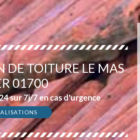
N DE TOITURE LE MAS
ER 01700
4 sur 7j/7 en cas d'urgence
ÉALISATIONS