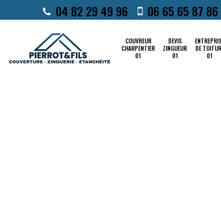
04 82 29 49 96
06 65 65 87 86
COUVREUR
DEVIS
ENTREPRI
CHARPENTIER
ZINGUEUR
DE TOITU
01
01
01