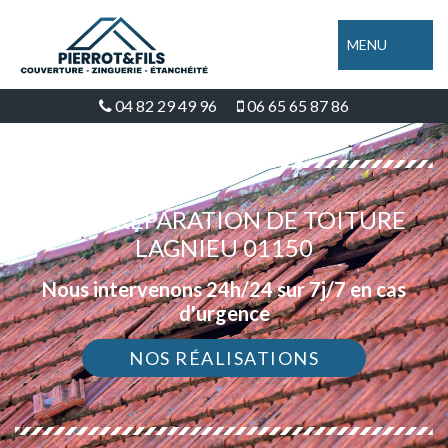
MENU
04 82 29 49 96
06 65 65 87 86
DEVIS RÉPARATION DE TOITURE
LAGNIEU 01150
Nous intervenons 24h/24 sur 7j/7 en cas
d'urgence
NOS RÉALISATIONS