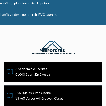
Habillage planche de rive Lagnieu
Habillage dessous de toit PVC Lagnieu
623 chemin d'Eternaz
01000 Bourg En Bresse
205 Rue du Gros Chêne
38760 Varces-Allières-et-Risset