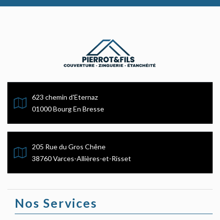
623 chemin d'Eternaz
01000 Bourg En Bresse
205 Rue du Gros Chêne
38760 Varces-Allières-et-Risset
Nos Services