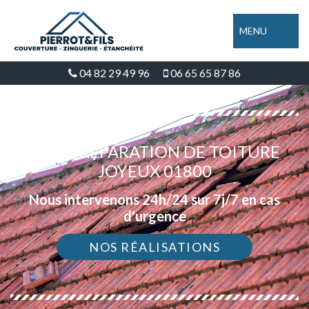
MENU
04 82 29 49 96
06 65 65 87 86
DEVIS RÉPARATION DE TOITURE
JOYEUX 01800
Nous intervenons 24h/24 sur 7j/7 en cas
d'urgence
NOS RÉALISATIONS