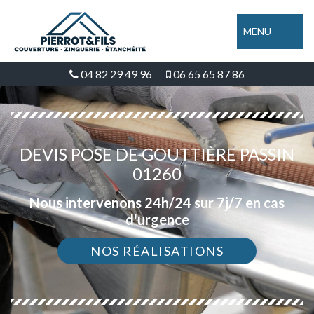
MENU
04 82 29 49 96
06 65 65 87 86
DEVIS POSE DE GOUTTIÈRE PASSIN
01260
Nous intervenons 24h/24 sur 7j/7 en cas
d'urgence
NOS RÉALISATIONS