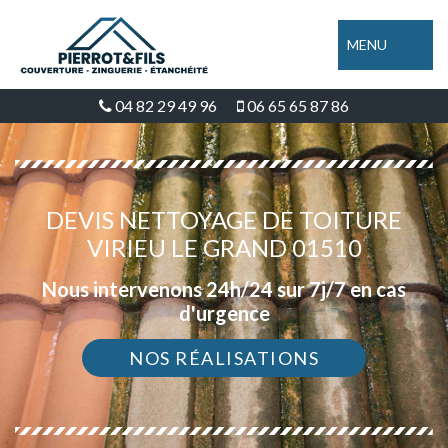
MENU
04 82 29 49 96
06 65 65 87 86
DEVIS NETTOYAGE DE TOITURE
VIRIEU LE GRAND 01510
Nous intervenons 24h/24 sur 7j/7 en cas
d'urgence
NOS RÉALISATIONS