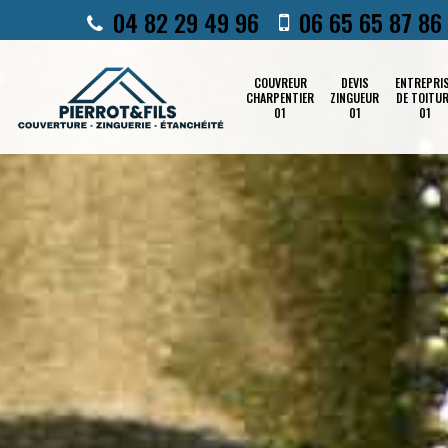
04 82 29 49 96
06 65 65 87 86
COUVREUR
DEVIS
ENTREPRI
CHARPENTIER
ZINGUEUR
DE TOITU
01
01
01