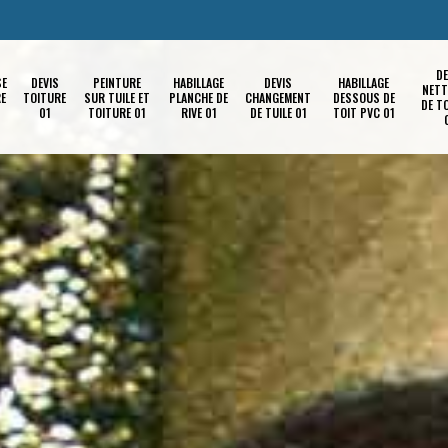
DE
SE
DEVIS
PEINTURE
HABILLAGE
DEVIS
HABILLAGE
NETT
RE
TOITURE
SUR TUILE ET
PLANCHE DE
CHANGEMENT
DESSOUS DE
DE T
01
TOITURE 01
RIVE 01
DE TUILE 01
TOIT PVC 01