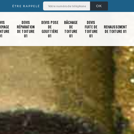
ÊTRE RAPPELÉ
VIS
DEVIS
DEVIS POSE
BÂCHAGE
DEVIS
OYAGE
RÉPARATION
DE
DE
FUITE DE
REHAUSSEMENT
OITURE
DE TOITURE
GOUTTIÈRE
TOITURE
TOITURE
DE TOITURE 01
01
01
01
01
01