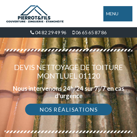
MENU
04 82 29 49 96
06 65 65 87 86
DEVIS NETTOYAGE DE TOITURE
MONTLUEL 01120
Nous intervenons 24h/24 sur 7j/7 en cas
d'urgence
NOS RÉALISATIONS