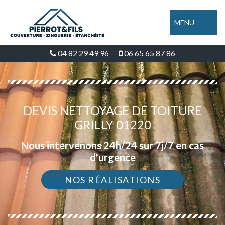
MENU
04 82 29 49 96
06 65 65 87 86
DEVIS NETTOYAGE DE TOITURE
GRILLY 01220
Nous intervenons 24h/24 sur 7j/7 en cas
d'urgence
NOS RÉALISATIONS