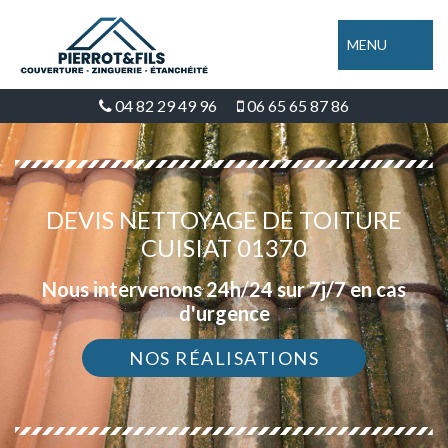
MENU
04 82 29 49 96
06 65 65 87 86
DEVIS NETTOYAGE DE TOITURE
CUISIAT 01370
Nous intervenons 24h/24 sur 7j/7 en cas
d'urgence
NOS RÉALISATIONS