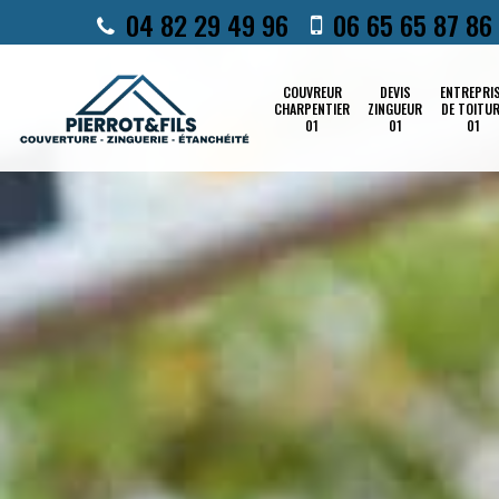
04 82 29 49 96
06 65 65 87 86
COUVREUR
DEVIS
ENTREPRI
CHARPENTIER
ZINGUEUR
DE TOITU
01
01
01