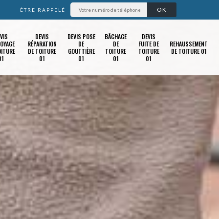
ÊTRE RAPPELÉ
VIS
DEVIS
DEVIS POSE
BÂCHAGE
DEVIS
OYAGE
RÉPARATION
DE
DE
FUITE DE
REHAUSSEMENT
OITURE
DE TOITURE
GOUTTIÈRE
TOITURE
TOITURE
DE TOITURE 01
01
01
01
01
01