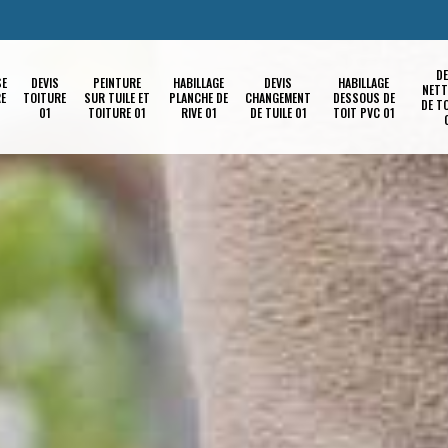
DE
SE
DEVIS
PEINTURE
HABILLAGE
DEVIS
HABILLAGE
NETT
RE
TOITURE
SUR TUILE ET
PLANCHE DE
CHANGEMENT
DESSOUS DE
DE T
01
TOITURE 01
RIVE 01
DE TUILE 01
TOIT PVC 01