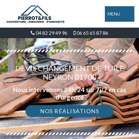
MENU
04 82 29 49 96
06 65 65 87 86
DEVIS CHANGEMENT DE TUILE
NEYRON 01700
Nous intervenons 24h/24 sur 7j/7 en cas
d'urgence
NOS RÉALISATIONS