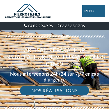
MENU
04 82 29 49 96
06 65 65 87 86
ARTISAN RÉPARATEUR
INSTALLATEUR DE VELUX VESCOURS
01560
Nous intervenons 24h/24 sur 7j/7 en cas
d'urgence
NOS RÉALISATIONS