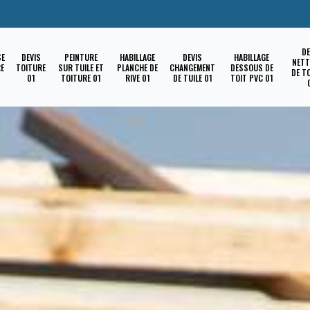
DE
SE
DEVIS
PEINTURE
HABILLAGE
DEVIS
HABILLAGE
NETT
RE
TOITURE
SUR TUILE ET
PLANCHE DE
CHANGEMENT
DESSOUS DE
DE T
01
TOITURE 01
RIVE 01
DE TUILE 01
TOIT PVC 01