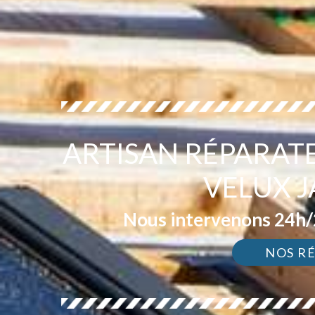
ARTISAN RÉPARAT
VELUX J
Nous intervenons 24h/2
NOS R