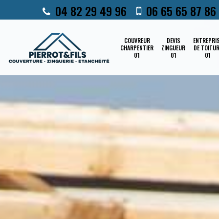
04 82 29 49 96
06 65 65 87 86
COUVREUR
DEVIS
ENTREPRI
CHARPENTIER
ZINGUEUR
DE TOITU
01
01
01