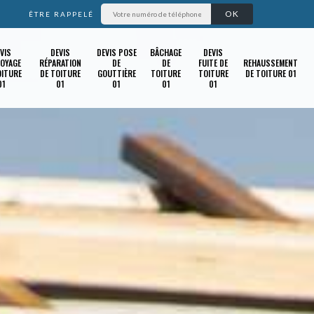
ÊTRE RAPPELÉ
VIS
DEVIS
DEVIS POSE
BÂCHAGE
DEVIS
OYAGE
RÉPARATION
DE
DE
FUITE DE
REHAUSSEMENT
OITURE
DE TOITURE
GOUTTIÈRE
TOITURE
TOITURE
DE TOITURE 01
01
01
01
01
01