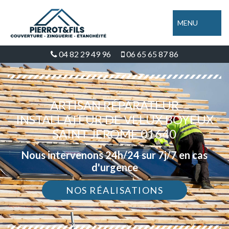
MENU
04 82 29 49 96
06 65 65 87 86
ARTISAN RÉPARATEUR
INSTALLATEUR DE VELUX BOYEUX
SAINT JEROME 01640
Nous intervenons 24h/24 sur 7j/7 en cas
d'urgence
NOS RÉALISATIONS