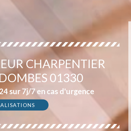
EUR CHARPENTIER
S DOMBES 01330
4 sur 7j/7 en cas d'urgence
ÉALISATIONS