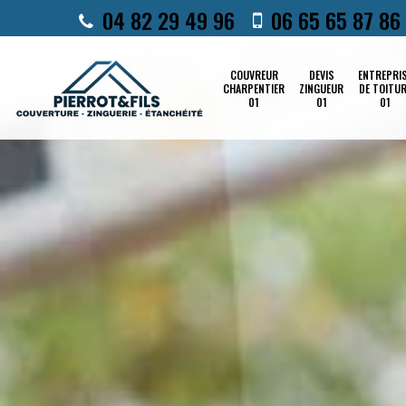
04 82 29 49 96
06 65 65 87 86
COUVREUR
DEVIS
ENTREPRI
CHARPENTIER
ZINGUEUR
DE TOITU
01
01
01