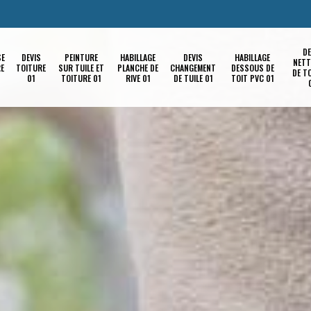
DE
SE
DEVIS
PEINTURE
HABILLAGE
DEVIS
HABILLAGE
NETT
RE
TOITURE
SUR TUILE ET
PLANCHE DE
CHANGEMENT
DESSOUS DE
DE T
01
TOITURE 01
RIVE 01
DE TUILE 01
TOIT PVC 01