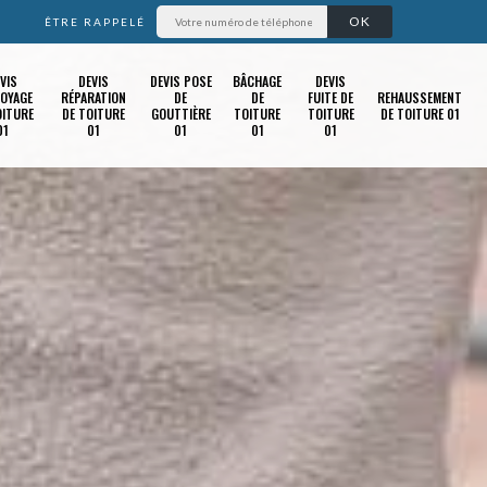
ÊTRE RAPPELÉ
VIS
DEVIS
DEVIS POSE
BÂCHAGE
DEVIS
OYAGE
RÉPARATION
DE
DE
FUITE DE
REHAUSSEMENT
OITURE
DE TOITURE
GOUTTIÈRE
TOITURE
TOITURE
DE TOITURE 01
01
01
01
01
01