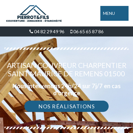
MENU
04 82 29 49 96
06 65 65 87 86
ARTISAN COUVREUR CHARPENTIER
SAINT MAURICE DE REMENS 01500
Nous intervenons 24h/24 sur 7j/7 en cas
d'urgence
NOS RÉALISATIONS