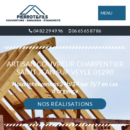
MENU
04 82 29 49 96
06 65 65 87 86
ARTISAN COUVREUR CHARPENTIER
SAINT JEAN SUR VEYLE 01290
Nous intervenons 24h/24 sur 7j/7 en cas
d'urgence
NOS RÉALISATIONS