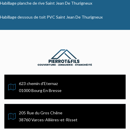
Habillage planche de rive Saint Jean De Thurigneux
Habillage dessous de toit PVC Saint Jean De Thurigneux
623 chemin d'Eternaz
01000 Bourg En Bresse
205 Rue du Gros Chêne
38760 Varces-Allières-et-Risset