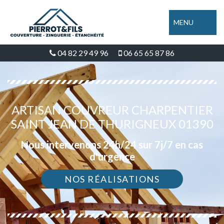
MENU
04 82 29 49 96
06 65 65 87 86
ARTISAN COUVREUR CHARPENTIER
SAINT JEAN DE THURIGNEUX 01390
Nous intervenons 24h/24 sur 7j/7 en cas
d'urgence
NOS RÉALISATIONS