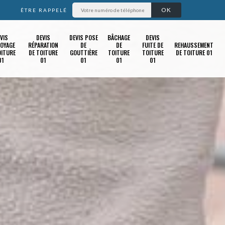
ÊTRE RAPPELÉ
VIS
DEVIS
DEVIS POSE
BÂCHAGE
DEVIS
OYAGE
RÉPARATION
DE
DE
FUITE DE
REHAUSSEMENT
OITURE
DE TOITURE
GOUTTIÈRE
TOITURE
TOITURE
DE TOITURE 01
01
01
01
01
01