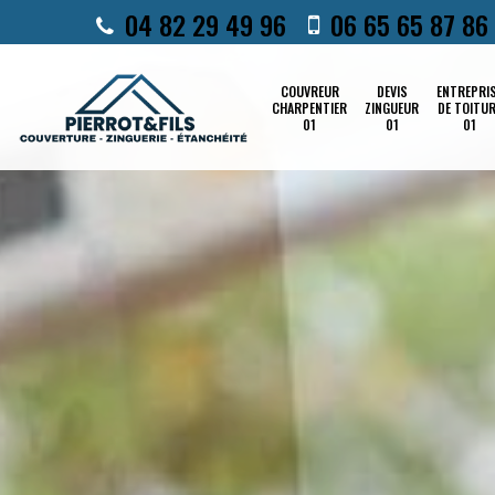
04 82 29 49 96
06 65 65 87 86
COUVREUR
DEVIS
ENTREPRI
CHARPENTIER
ZINGUEUR
DE TOITU
01
01
01