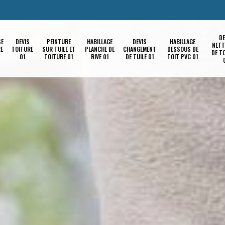
DE
SE
DEVIS
PEINTURE
HABILLAGE
DEVIS
HABILLAGE
NETT
RE
TOITURE
SUR TUILE ET
PLANCHE DE
CHANGEMENT
DESSOUS DE
DE T
01
TOITURE 01
RIVE 01
DE TUILE 01
TOIT PVC 01