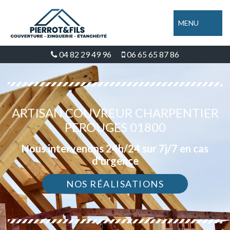
MENU
04 82 29 49 96
06 65 65 87 86
ARTISAN COUVREUR CHARPENTIER
PEROUGES 01800
Nous intervenons 24h/24 sur 7j/7 en cas
d'urgence
NOS RÉALISATIONS