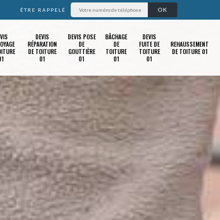
ÊTRE RAPPELÉ
VIS
DEVIS
DEVIS POSE
BÂCHAGE
DEVIS
OYAGE
RÉPARATION
DE
DE
FUITE DE
REHAUSSEMENT
OITURE
DE TOITURE
GOUTTIÈRE
TOITURE
TOITURE
DE TOITURE 01
01
01
01
01
01