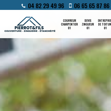
04 82 29 49 96
06 65 65 87 86
COUVREUR
DEVIS
ENTREPRI
CHARPENTIER
ZINGUEUR
DE TOITU
01
01
01