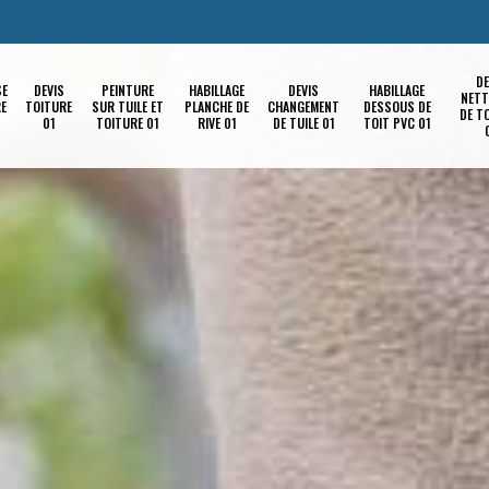
DE
SE
DEVIS
PEINTURE
HABILLAGE
DEVIS
HABILLAGE
NETT
RE
TOITURE
SUR TUILE ET
PLANCHE DE
CHANGEMENT
DESSOUS DE
DE T
01
TOITURE 01
RIVE 01
DE TUILE 01
TOIT PVC 01