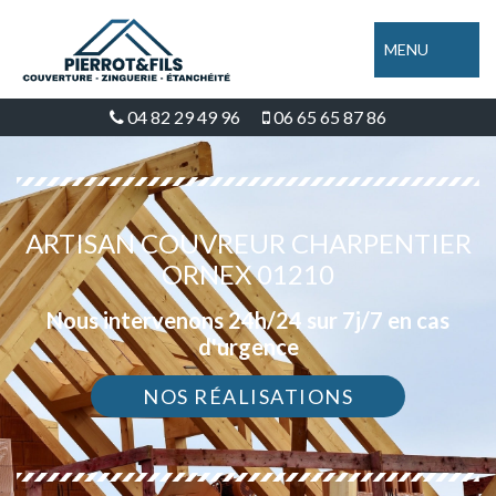
MENU
04 82 29 49 96
06 65 65 87 86
ARTISAN COUVREUR CHARPENTIER
ORNEX 01210
Nous intervenons 24h/24 sur 7j/7 en cas
d'urgence
NOS RÉALISATIONS