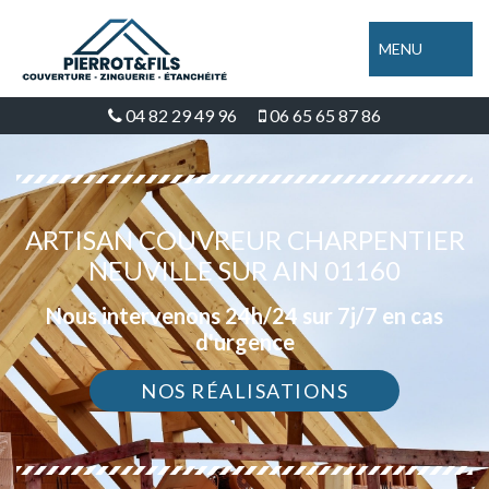
MENU
04 82 29 49 96
06 65 65 87 86
ARTISAN COUVREUR CHARPENTIER
NEUVILLE SUR AIN 01160
Nous intervenons 24h/24 sur 7j/7 en cas
d'urgence
NOS RÉALISATIONS