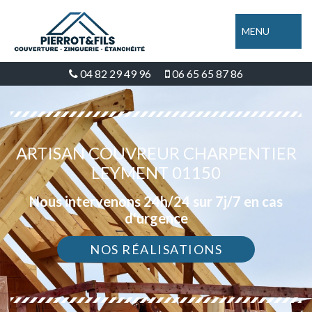
MENU
04 82 29 49 96
06 65 65 87 86
ARTISAN COUVREUR CHARPENTIER
LEYMENT 01150
Nous intervenons 24h/24 sur 7j/7 en cas
d'urgence
NOS RÉALISATIONS