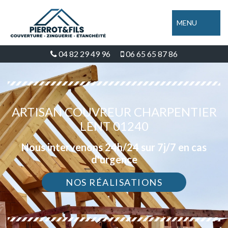
MENU
04 82 29 49 96
06 65 65 87 86
ARTISAN COUVREUR CHARPENTIER
LENT 01240
Nous intervenons 24h/24 sur 7j/7 en cas
d'urgence
NOS RÉALISATIONS