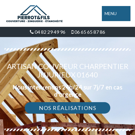
MENU
04 82 29 49 96
06 65 65 87 86
ARTISAN COUVREUR CHARPENTIER
JUJURIEUX 01640
Nous intervenons 24h/24 sur 7j/7 en cas
d'urgence
NOS RÉALISATIONS