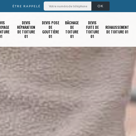
ÊTRE RAPPELÉ
VIS
DEVIS
DEVIS POSE
BÂCHAGE
DEVIS
OYAGE
RÉPARATION
DE
DE
FUITE DE
REHAUSSEMENT
OITURE
DE TOITURE
GOUTTIÈRE
TOITURE
TOITURE
DE TOITURE 01
01
01
01
01
01