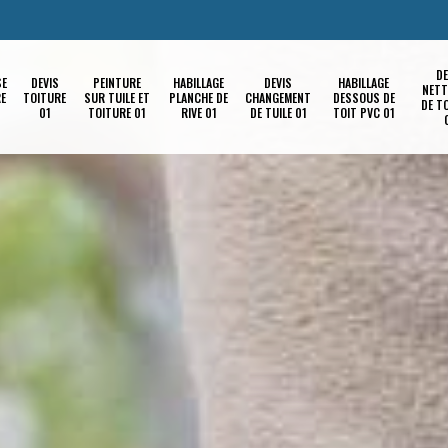
DE
SE
DEVIS
PEINTURE
HABILLAGE
DEVIS
HABILLAGE
NETT
RE
TOITURE
SUR TUILE ET
PLANCHE DE
CHANGEMENT
DESSOUS DE
DE T
01
TOITURE 01
RIVE 01
DE TUILE 01
TOIT PVC 01