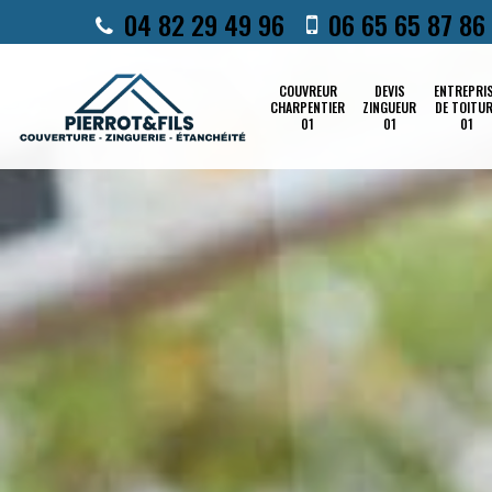
04 82 29 49 96
06 65 65 87 86
COUVREUR
DEVIS
ENTREPRI
CHARPENTIER
ZINGUEUR
DE TOITU
01
01
01