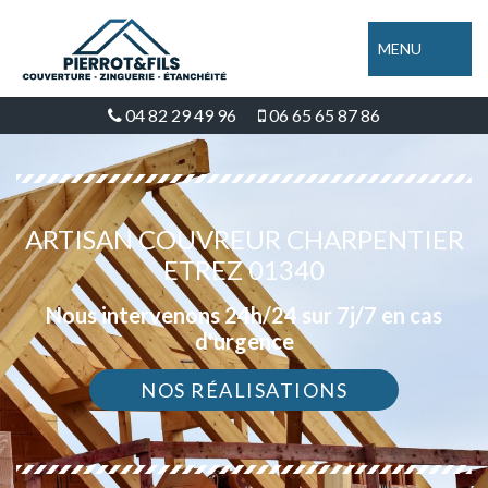
MENU
04 82 29 49 96
06 65 65 87 86
ARTISAN COUVREUR CHARPENTIER
ETREZ 01340
Nous intervenons 24h/24 sur 7j/7 en cas
d'urgence
NOS RÉALISATIONS