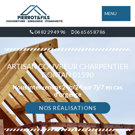
MENU
04 82 29 49 96
06 65 65 87 86
ARTISAN COUVREUR CHARPENTIER
DORTAN 01590
Nous intervenons 24h/24 sur 7j/7 en cas
d'urgence
NOS RÉALISATIONS