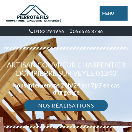
MENU
04 82 29 49 96
06 65 65 87 86
ARTISAN COUVREUR CHARPENTIER
DOMPIERRE SUR VEYLE 01240
Nous intervenons 24h/24 sur 7j/7 en cas
d'urgence
NOS RÉALISATIONS