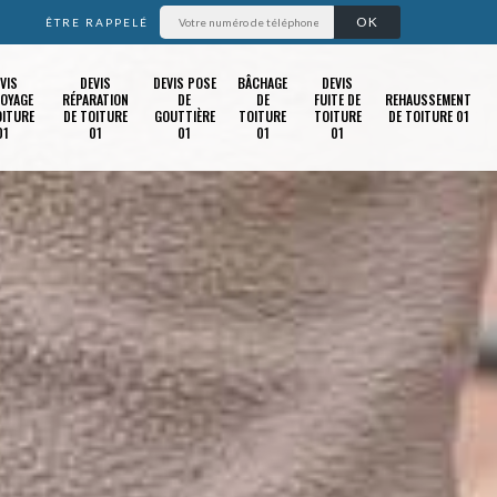
ÊTRE RAPPELÉ
VIS
DEVIS
DEVIS POSE
BÂCHAGE
DEVIS
OYAGE
RÉPARATION
DE
DE
FUITE DE
REHAUSSEMENT
OITURE
DE TOITURE
GOUTTIÈRE
TOITURE
TOITURE
DE TOITURE 01
01
01
01
01
01