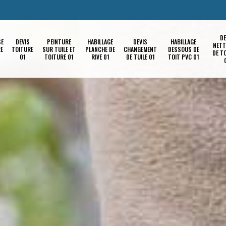
DE
SE
DEVIS
PEINTURE
HABILLAGE
DEVIS
HABILLAGE
NETT
RE
TOITURE
SUR TUILE ET
PLANCHE DE
CHANGEMENT
DESSOUS DE
DE T
01
TOITURE 01
RIVE 01
DE TUILE 01
TOIT PVC 01