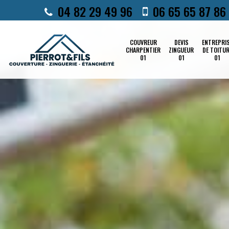
04 82 29 49 96
06 65 65 87 86
COUVREUR
DEVIS
ENTREPRI
CHARPENTIER
ZINGUEUR
DE TOITU
01
01
01