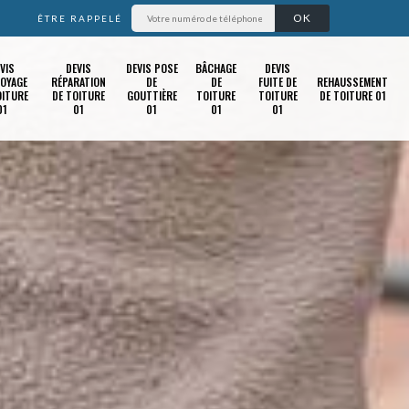
ÊTRE RAPPELÉ
VIS
DEVIS
DEVIS POSE
BÂCHAGE
DEVIS
OYAGE
RÉPARATION
DE
DE
FUITE DE
REHAUSSEMENT
OITURE
DE TOITURE
GOUTTIÈRE
TOITURE
TOITURE
DE TOITURE 01
01
01
01
01
01