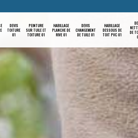
DE
SE
DEVIS
PEINTURE
HABILLAGE
DEVIS
HABILLAGE
NETT
RE
TOITURE
SUR TUILE ET
PLANCHE DE
CHANGEMENT
DESSOUS DE
DE T
01
TOITURE 01
RIVE 01
DE TUILE 01
TOIT PVC 01