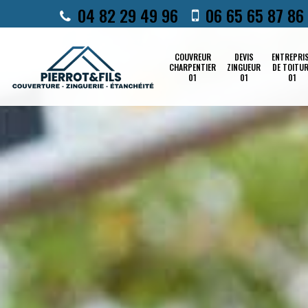
04 82 29 49 96
06 65 65 87 86
COUVREUR
DEVIS
ENTREPRI
CHARPENTIER
ZINGUEUR
DE TOITU
01
01
01