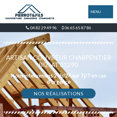
MENU
04 82 29 49 96
06 65 65 87 86
ARTISAN COUVREUR CHARPENTIER
BIZIAT 01290
Nous intervenons 24h/24 sur 7j/7 en cas
d'urgence
NOS RÉALISATIONS