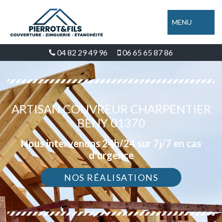
MENU
04 82 29 49 96
06 65 65 87 86
ARTISAN COUVREUR CHARPENTIER
BENY 01370
Nous intervenons 24h/24 sur 7j/7 en cas
d'urgence
NOS RÉALISATIONS