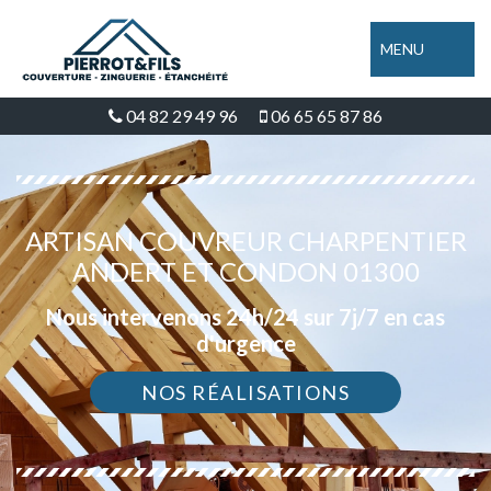
MENU
04 82 29 49 96
06 65 65 87 86
ARTISAN COUVREUR CHARPENTIER
ANDERT ET CONDON 01300
Nous intervenons 24h/24 sur 7j/7 en cas
d'urgence
NOS RÉALISATIONS